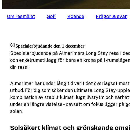
Om resmålet
Golf
Boende
Frågor & svar
Specialerbjudande den 1 december
Specialerbjudande på Almerimars Long Stay resa 1 decem
och enkelrumstillägg för bara en krona på 1-rumslägen
din resa!
Almerimar har under lång tid varit det överlägset mest
utbud. För dig som söker den ultimata Long Stay-uppl
kombination av stabilt klimat, lugn livsrytm och närhet t
under en längre vistelse – oavsett om fokus ligger på go
solen.
Solsäkert klimat och grönskande omg