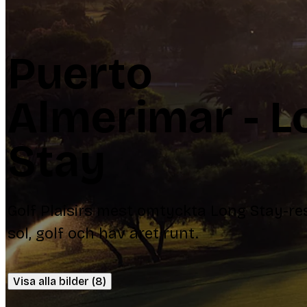
Puerto
Almerimar - L
Stay
Golf Plaisirs mest omtyckta Long Stay-r
sol, golf och hav året runt.
Visa alla bilder (8)