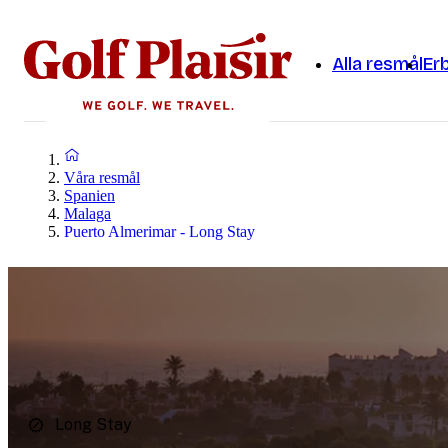
Alla resmål
Er
Våra resmål
Spanien
Malaga
Puerto Almerimar - Long Stay
Long Stay