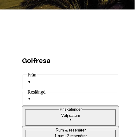
Golfresa
Från
Reslängd
Priskalender
Välj datum
Rum & resenärer
1 rum, 2 resenärer