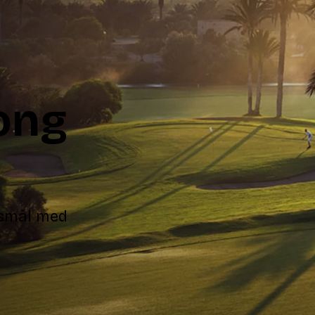
ong
esmål med