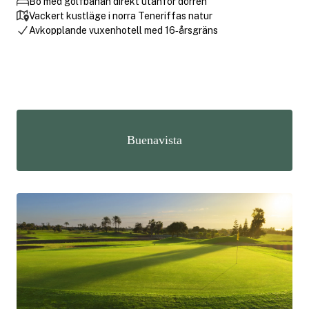
Bo med golfbanan direkt utanför dörren
Vackert kustläge i norra Teneriffas natur
Avkopplande vuxenhotell med 16‑årsgräns
Buenavista