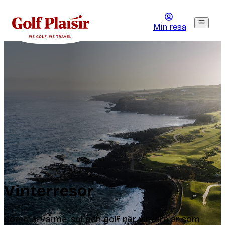
Min resa
Vinterresor
Sommarvärme, sol och golf när vintern är som