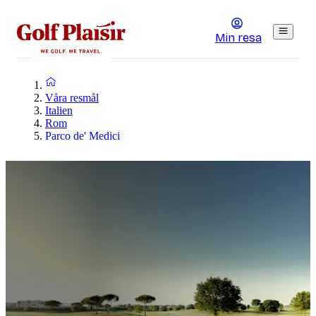
Min resa
Våra resmål
Italien
Rom
Parco de' Medici