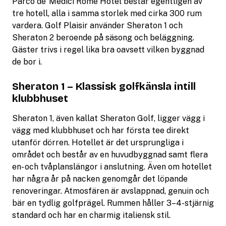
Parco de’ Medici Rome Hotel består egentligen av
tre hotell, alla i samma storlek med cirka 300 rum
vardera. Golf Plaisir använder Sheraton 1 och
Sheraton 2 beroende på säsong och beläggning.
Gäster trivs i regel lika bra oavsett vilken byggnad
de bor i.
Sheraton 1 – Klassisk golfkänsla intill
klubbhuset
Sheraton 1, även kallat Sheraton Golf, ligger vägg i
vägg med klubbhuset och har första tee direkt
utanför dörren. Hotellet är det ursprungliga i
området och består av en huvudbyggnad samt flera
en- och tvåplanslängor i anslutning. Även om hotellet
har några år på nacken genomgår det löpande
renoveringar. Atmosfären är avslappnad, genuin och
bär en tydlig golfprägel. Rummen håller 3–4-stjärnig
standard och har en charmig italiensk stil.