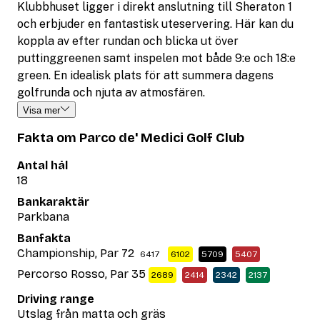
Klubbhuset ligger i direkt anslutning till Sheraton 1
och erbjuder en fantastisk uteservering. Här kan du
koppla av efter rundan och blicka ut över
puttinggreenen samt inspelen mot både 9:e och 18:e
green. En idealisk plats för att summera dagens
golfrunda och njuta av atmosfären.
Visa mer
Fakta om Parco de' Medici Golf Club
Antal hål
18
Bankaraktär
Parkbana
Banfakta
Championship, Par 72
6417
6102
5709
5407
Percorso Rosso, Par 35
2689
2414
2342
2137
Driving range
Utslag från matta och gräs