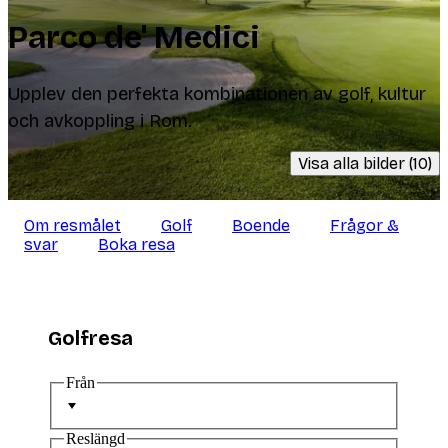
Parco de' Medici
Upplev den perfekta kombinationen av golf, kultur
och avkoppling i Rom.
Visa alla bilder (10)
Om resmålet
Golf
Boende
Frågor &
svar
Boka resa
Golfresa
Från
Reslängd