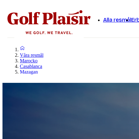
Alla resmål
Er
Våra resmål
Marocko
Casablanca
Mazagan