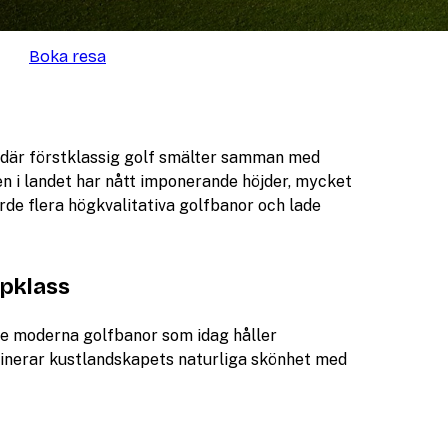
Boka resa
– där förstklassig golf smälter samman med
n i landet har nått imponerande höjder, mycket
rde flera högkvalitativa golfbanor och lade
ppklass
de moderna golfbanor som idag håller
binerar kustlandskapets naturliga skönhet med