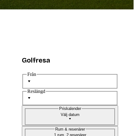
Golfresa
Från
Reslängd
Priskalender
Välj datum
Rum & resenärer
1 rum, 2 resenärer