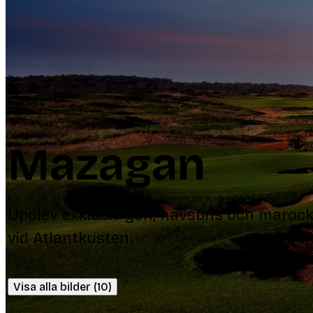
Mazagan
Upplev exklusiv golf, havsbris och maroc
vid Atlantkusten.
Visa alla bilder (10)