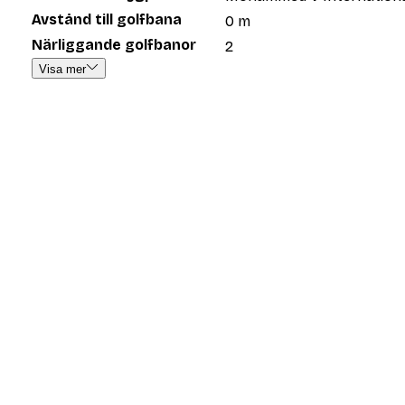
Avstånd till golfbana
0 m
Närliggande golfbanor
2
Visa mer