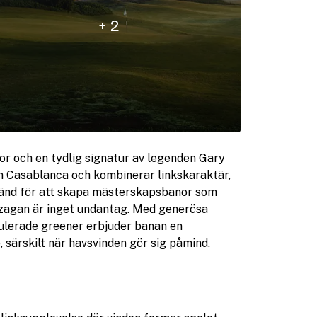
+ 2
r och en tydlig signatur av legenden Gary
m Casablanca och kombinerar linkskaraktär,
känd för att skapa mästerskapsbanor som
azagan är inget undantag. Med generösa
dulerade greener erbjuder banan en
särskilt när havsvinden gör sig påmind.