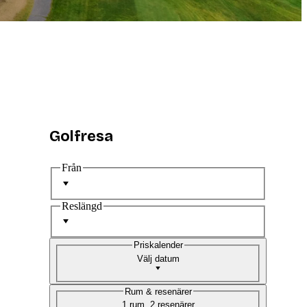
Golfresa
Från
Reslängd
Priskalender
Välj datum
Rum & resenärer
1 rum, 2 resenärer