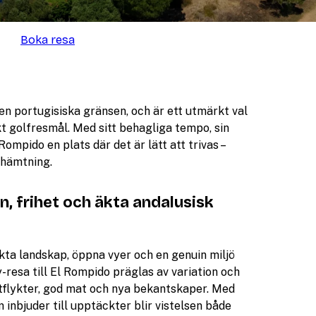
Boka resa
en portugisiska gränsen, och är ett utmärkt val
skt golfresmål. Med sitt behagliga tempo, sin
ompido en plats där det är lätt att trivas –
rhämtning.
n, frihet och äkta andalusisk
äckta landskap, öppna vyer och en genuin miljö
resa till El Rompido präglas av variation och
utflykter, god mat och nya bekantskaper. Med
inbjuder till upptäckter blir vistelsen både