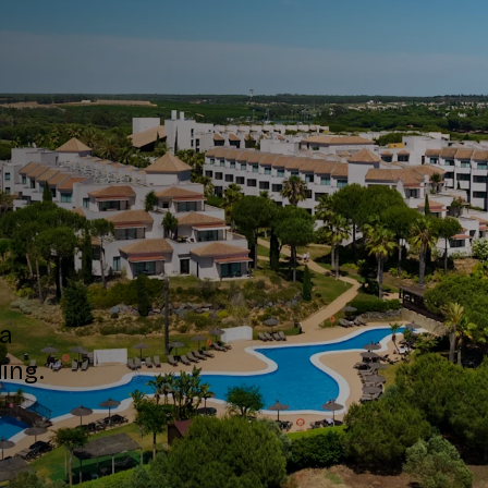
la
ing.