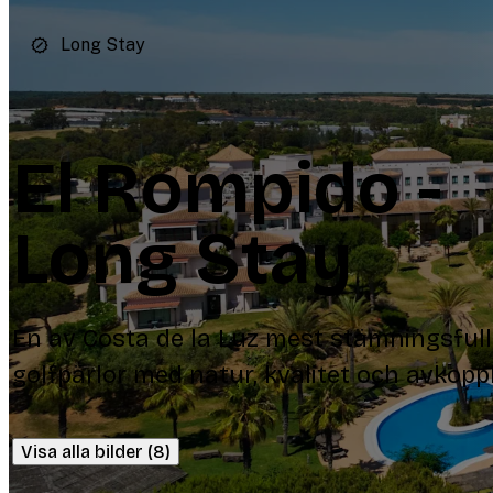
Long Stay
El Rompido -
Long Stay
En av Costa de la Luz mest stämningsful
golfpärlor med natur, kvalitet och avkoppl
Visa alla bilder (8)