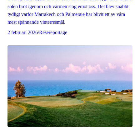
solen bröt igenom och värmen slog emot oss. Det blev snabbt
tydligt varför Marrakech och Palmeraie har blivit ett av våra
mest spännande vinterresmål.
2 februari 2026
Resereportage
•