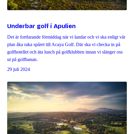
Underbar golf i Apulien
Det är fortfarande förmiddag när vi landar och vi ska enligt vår
plan åka raka spåret till Acaya Golf. Där ska vi checka in på
golfhotellet och äta lunch på golfklubben innan vi slänger oss
ut på golfbanan.
29 juli 2024