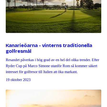
Kanarieöarna - vinterns traditionella
golfresmål
Resandet påverkas i hög grad av en hel del olika trender. Efter
Ryder Cup på Marco Simone utanför Rom så kommer säkert
intresset för golfresor till Italien att öka markant.
19 oktober 2023