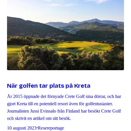
När golfen tar plats på Kreta
År 2015 öppnade det förnyade Crete Golf sina dörrar, och har
gjort Kreta till en potentiell resort även för golfentusiaster.
Journalisten Jussi Evinsalo från Finland har besökt Crete Golf
och skrivit en artikel om sitt besök.
10 augusti 2023
Resereportage
•