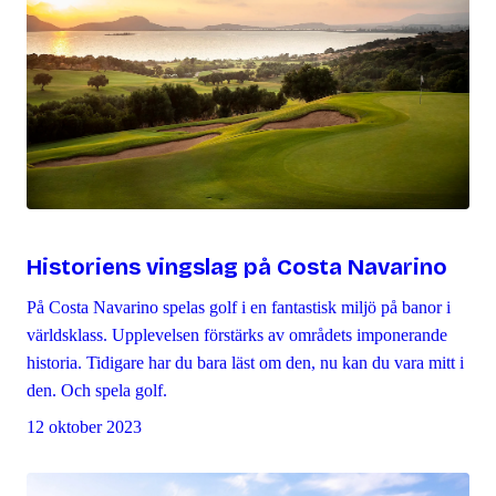
Historiens vingslag på Costa Navarino
På Costa Navarino spelas golf i en fantastisk miljö på banor i
världsklass. Upplevelsen förstärks av områdets imponerande
historia. Tidigare har du bara läst om den, nu kan du vara mitt i
den. Och spela golf.
12 oktober 2023