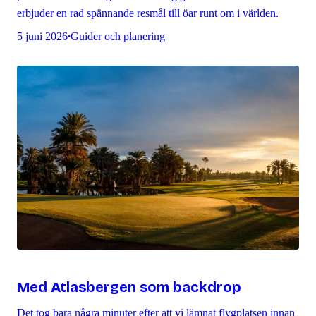
erbjuder en rad spännande resmål till öar runt om i världen.
5 juni 2026
Guider och planering
•
Med Atlasbergen som backdrop
Det tog bara några minuter efter att vi lämnat flygplatsen innan