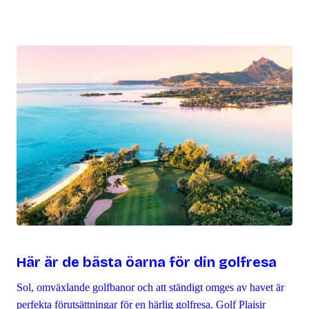
Här är de bästa öarna för din golfresa
Sol, omväxlande golfbanor och att ständigt omges av havet är
perfekta förutsättningar för en härlig golfresa. Golf Plaisir