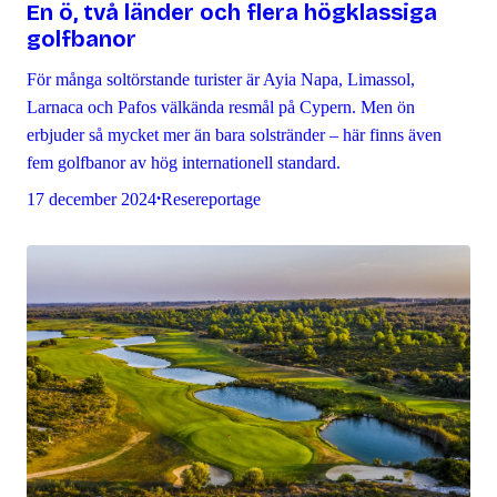
En ö, två länder och flera högklassiga
golfbanor
För många soltörstande turister är Ayia Napa, Limassol,
Larnaca och Pafos välkända resmål på Cypern. Men ön
erbjuder så mycket mer än bara solstränder – här finns även
fem golfbanor av hög internationell standard.
17 december 2024
Resereportage
•