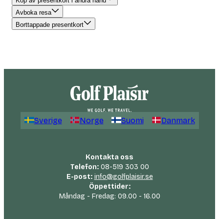
Köp av presentkort i andra hand
Avboka resa
Borttappade presentkort
Sverige
Norge
Suomi
Danmark
Kontakta oss
Telefon:
08-519 303 00
E-post:
info@golfplaisir.se
Öppettider:
Måndag - Fredag: 09.00 - 16.00