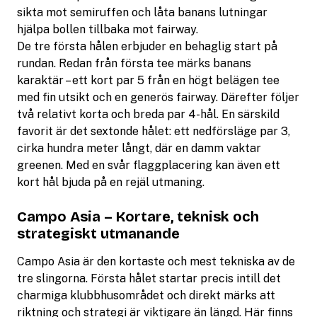
sikta mot semiruffen och låta banans lutningar
hjälpa bollen tillbaka mot fairway.
De tre första hålen erbjuder en behaglig start på
rundan. Redan från första tee märks banans
karaktär – ett kort par 5 från en högt belägen tee
med fin utsikt och en generös fairway. Därefter följer
två relativt korta och breda par 4-hål. En särskild
favorit är det sextonde hålet: ett nedförsläge par 3,
cirka hundra meter långt, där en damm vaktar
greenen. Med en svår flaggplacering kan även ett
kort hål bjuda på en rejäl utmaning.
Campo Asia – Kortare, teknisk och
strategiskt utmanande
Campo Asia är den kortaste och mest tekniska av de
tre slingorna. Första hålet startar precis intill det
charmiga klubbhusområdet och direkt märks att
riktning och strategi är viktigare än längd. Här finns