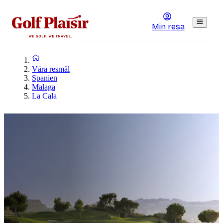
Min resa
Våra resmål
Spanien
Malaga
La Cala