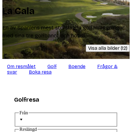
La Cala
En av Spaniens mest storslagna golfanläggningar
med sina tre golfbanor och hotell.
Visa alla bilder (12)
Om resmålet
Golf
Boende
Frågor &
svar
Boka resa
Golfresa
Från
Reslängd