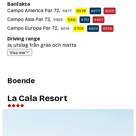
Banfakta
Campo America Par 72,
5977
5578
4977
4605
Campo Asia Par 72,
5925
5412
4751
4467
Campo Europa Par 72,
6014
5705
4829
4556
Driving range
Ja, utslag från gräs och matta
Visa mer
Boende
La Cala Resort