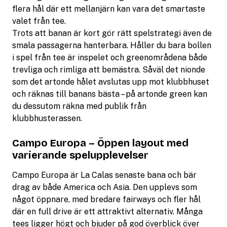
flera hål där ett mellanjärn kan vara det smartaste
valet från tee.
Trots att banan är kort gör rätt spelstrategi även de
smala passagerna hanterbara. Håller du bara bollen
i spel från tee är inspelet och greenområdena både
trevliga och rimliga att bemästra. Såväl det nionde
som det artonde hålet avslutas upp mot klubbhuset
och räknas till banans bästa – på artonde green kan
du dessutom räkna med publik från
klubbhusterassen.
Campo Europa – Öppen layout med
varierande spelupplevelser
Campo Europa är La Calas senaste bana och bär
drag av både America och Asia. Den upplevs som
något öppnare, med bredare fairways och fler hål
där en full drive är ett attraktivt alternativ. Många
tees ligger högt och bjuder på god överblick över