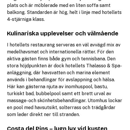
plats och är möblerade med en liten soffa samt
balkong. Standarden är hög, helt i linje med hotellets
4-stjärniga klass.
Kulinariska upplevelser och välmående
I hotellets restaurang serveras en väl avvägd mix av
medelhavsmat och internationella rätter. För den
aktiva gästen finns både gym och tennisbana. Den
stora höjdpunkten är dock hotellets Thalasso & Spa-
anläggning, där havsvatten och marina element
används i behandlingar för avslappning och hälsa.
Här kan gästerna njuta av inomhuspool, bastu,
turkiskt bad, bubbelpool samt ett brett urval av
massage- och skönhetsbehandlingar. Utomhus lockar
en pool med havsutsikt, solterrass och trädgårdar
som leder direkt ner till stranden.
Costa del Pins – lugn lyx vid kusten