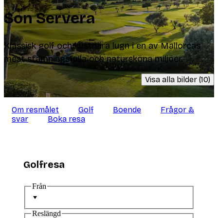
Son Servera
Klassisk golf och kustnära lugn i en av Mallorcas
mest stämningsfulla och natursköna miljöer.
Visa alla bilder (10)
Om resmålet
Golf
Boende
Frågor &
svar
Boka resa
Golfresa
Från
Reslängd