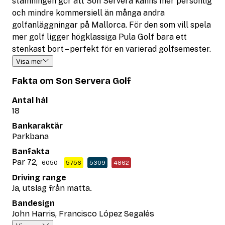
stämningen gör att Son Servera känns mer personlig
och mindre kommersiell än många andra
golfanläggningar på Mallorca. För den som vill spela
mer golf ligger högklassiga Pula Golf bara ett
stenkast bort – perfekt för en varierad golfsemester.
Visa mer
Fakta om Son Servera Golf
Antal hål
18
Bankaraktär
Parkbana
Banfakta
Par 72,
6050
5756
5309
4862
Driving range
Ja, utslag från matta.
Bandesign
John Harris, Francisco López Segalés