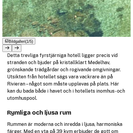
Bildgalleri
(1/5)
Detta trevliga fyrstjärniga hotell ligger precis vid
stranden och bjuder på kristallklart Medelhav,
grönskande trädgårdar och rogivande omgivningar.
Utsikten från hotellet sägs vara vackrare än på
Rivieran – något som måste upplevas på plats. Här
kan du bada både i havet och i hotellets inomhus- och
utomhuspool.
Rymliga och ljusa rum
Rummen är moderna och inredda i ljusa, harmoniska
färger. Med en yta på 39 kvm erbjuder de gott om