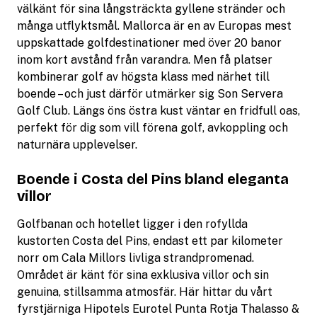
välkänt för sina långsträckta gyllene stränder och
många utflyktsmål. Mallorca är en av Europas mest
uppskattade golfdestinationer med över 20 banor
inom kort avstånd från varandra. Men få platser
kombinerar golf av högsta klass med närhet till
boende – och just därför utmärker sig Son Servera
Golf Club. Längs öns östra kust väntar en fridfull oas,
perfekt för dig som vill förena golf, avkoppling och
naturnära upplevelser.
Boende i Costa del Pins bland eleganta
villor
Golfbanan och hotellet ligger i den rofyllda
kustorten Costa del Pins, endast ett par kilometer
norr om Cala Millors livliga strandpromenad.
Området är känt för sina exklusiva villor och sin
genuina, stillsamma atmosfär. Här hittar du vårt
fyrstjärniga Hipotels Eurotel Punta Rotja Thalasso &