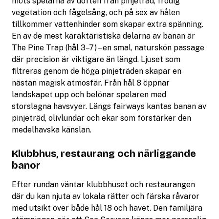
möts spelarna av doften från pinjeträd, frodig
vegetation och fågelsång, och på sex av hålen
tillkommer vattenhinder som skapar extra spänning.
En av de mest karaktäristiska delarna av banan är
The Pine Trap (hål 3–7) – en smal, naturskön passage
där precision är viktigare än längd. Ljuset som
filtreras genom de höga pinjeträden skapar en
nästan magisk atmosfär. Från hål 8 öppnar
landskapet upp och belönar spelaren med
storslagna havsvyer. Längs fairways kantas banan av
pinjeträd, olivlundar och ekar som förstärker den
medelhavska känslan.
Klubbhus, restaurang och närliggande
banor
Efter rundan väntar klubbhuset och restaurangen
där du kan njuta av lokala rätter och färska råvaror
med utsikt över både hål 18 och havet. Den familjära