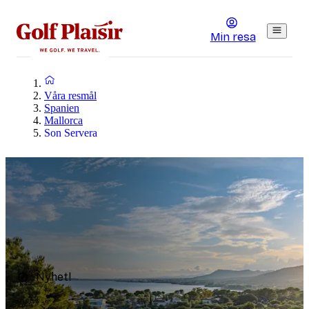
Min resa
Våra resmål
Spanien
Mallorca
Son Servera
Nyhet!