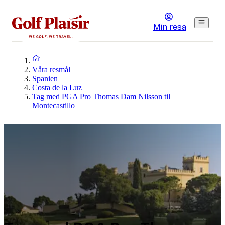
Min resa
Våra resmål
Spanien
Costa de la Luz
Tag med PGA Pro Thomas Dam Nilsson til
Montecastillo