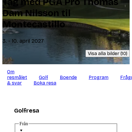
Tag med PGA Pro Thomas
Dam Nilsson til
Montecastillo
3. - 10. april 2027
Visa alla bilder (10)
Om
resmålet
Golf
Boende
Program
Fråg
& svar
Boka resa
Golfresa
Från