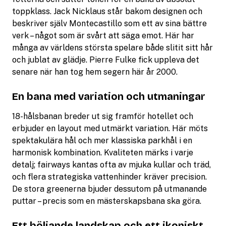
toppklass. Jack Nicklaus står bakom designen och
beskriver själv Montecastillo som ett av sina bättre
verk – något som är svårt att säga emot. Här har
många av världens största spelare både slitit sitt hår
och jublat av glädje. Pierre Fulke fick uppleva det
senare när han tog hem segern här år 2000.
En bana med variation och utmaningar
18-hålsbanan breder ut sig framför hotellet och
erbjuder en layout med utmärkt variation. Här möts
spektakulära hål och mer klassiska parkhål i en
harmonisk kombination. Kvaliteten märks i varje
detalj; fairways kantas ofta av mjuka kullar och träd,
och flera strategiska vattenhinder kräver precision.
De stora greenerna bjuder dessutom på utmanande
puttar – precis som en mästerskapsbana ska göra.
Ett böljande landskap och ett ikoniskt