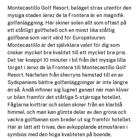
Montecastillo Golf Resort, beläget strax utanför den
mysiga staden Jerez de la Frontera är en magnifik
golfanläggning. Här skiner solen allt som oftast på
ett ståtligt golfhotell och en minst lika ståtlig
golfbana som varit värd för Europatouren.
Montecastillo är det självklara valet för dig som
önskar mycket bra kvalitet till ett mycket bra pris.
Det tar knappt 10 minuter i bil från det mysiga lilla
torget i Jerez de la Frontera till Montecastillo Golf
Resort. Närheten från sherryns hemstad till en av
Sydspaniens bättre golfanläggningar är inte längre
än så. Ändå infinner sig lugnet genast när man kliver
ur bilen framför det ståtliga 5-stjärniga hotellet.
Fåglarna kvittrar och solen skiner från en klarblå
himmel, och man kan glimta delar av den gröna och
vackra golfbanan som breder ut sig framför hotellet.
Här är lätt att trivas, den avkopplande atmosfären i
symbios med den höga kvaliteten på boende,