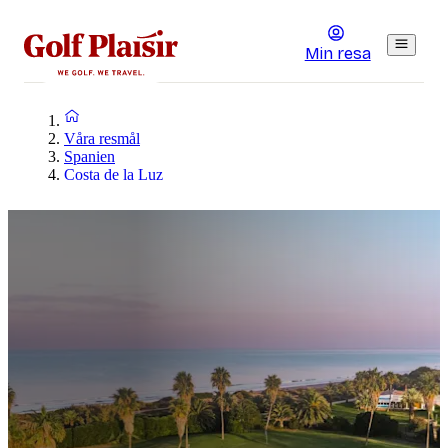
Min resa
Våra resmål
Spanien
Costa de la Luz