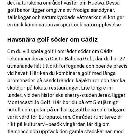
det natursköna området väster om Huelva. Dessa
golfbanor ligger omgivna av frodiga sanddyner,
tallskogar och naturskyddade våtmarker, vilket ger
en unik kombination av sport och naturupplevelse.
Havsnära golf söder om Cádiz
Om du vill spela golf i området söder om Cádiz
rekommenderar vi Costa Ballena Golf, där du har 27
utmanande hål till ditt förfogande och boende precis
vid havet. Här kan du kombinera golf med långa
promenader på sandstränder, kajakturer och färska
skaldjur på lokala restauranger. Lite längre in i
landet, vid den historiska sherry-staden Jerez, ligger
Montecastillo Golf. Här bor du på ett 5-stjärnigt
hotell och spelar på en härlig golfbana som tidigare
varit värd för Europatouren. Området runt Jerez är
rikt på kulturarv – besök vingårdar, lär dig om
flamenco och upptäck den gamla stadskärnan med