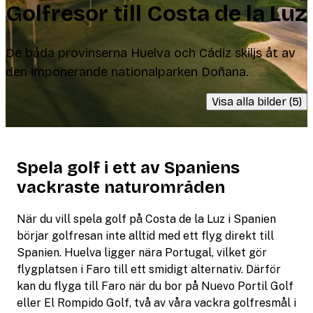
Golfresor till Costa de la Luz
De båda provinserna Huelva och Cádiz skiljs åt av
den imponerande nationalparken Doñana.
Visa alla bilder (5)
Spela golf i ett av Spaniens
vackraste naturområden
När du vill spela golf på Costa de la Luz i Spanien
börjar golfresan inte alltid med ett flyg direkt till
Spanien. Huelva ligger nära Portugal, vilket gör
flygplatsen i Faro till ett smidigt alternativ. Därför
kan du flyga till Faro när du bor på Nuevo Portil Golf
eller El Rompido Golf, två av våra vackra golfresmål i