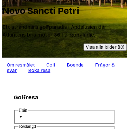
Novo Sancti Petri
Ett strandnära golfparadis i Andalusien där
Atlantens bris möter 36 hål golfglädje.
Visa alla bilder (10)
Om resmålet
Golf
Boende
Frågor &
svar
Boka resa
Golfresa
Från
Reslängd