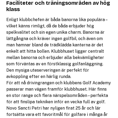
Faciliteter och träningsområden av hög
klass
Enligt klubbchefen är båda banorna lika populära –
vilket känns rimligt, då de båda erbjuder hög
spelkvalitet och sin egen unika charm. Banorna är
lättgångna och kräver ingen golfbil, och även om
man hamnar bland de trädklädda kanterna är det
enkelt att hitta bollen. Klubbhuset ligger centralt
mellan banorna och erbjuder alla bekvämligheter
som förväntas av en förstklassig golfanläggning.
Den mysiga uteserveringen är perfekt för
avkoppling efter en härlig runda.
För att nå drivingrangen och klubbens Golf Academy
passerar man vägen framför klubbhuset. Här finns
en stor range och flera närspelsområden – perfekta
för att finslipa tekniken inför en vecka full av golf.
Novo Sancti Petri har nyligen firat 25 år och lär
fortsätta vara ett favoritmål för golfare i många år