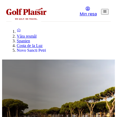
Min resa
Våra resmål
Spanien
Costa de la Luz
Novo Sancti Petri