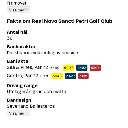
framöver.
Visa mer
Fakta om Real Novo Sancti Petri Golf Club
Antal hål
36
Bankaraktär
Parkbanor med inslag av seaside
Banfakta
Sea & Pines, Par 72
6460
6097
5482
5206
Centro, Par 72
6071
5846
5427
5185
Driving range
Utslag från gräs och matta
Bandesign
Severiano Ballesteros
Visa mer