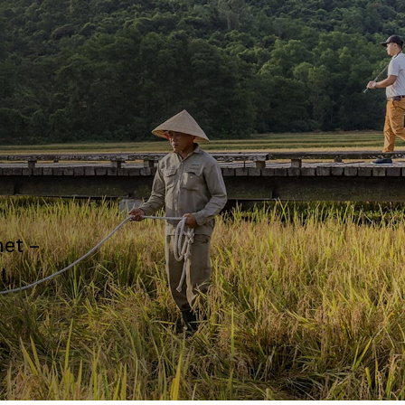
het –
!