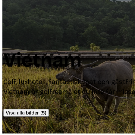
Vietnam
Golf, lyxhotell, fantastisk mat och gästfri
Vietnam är golfresmålet du inte får missa
Visa alla bilder (5)