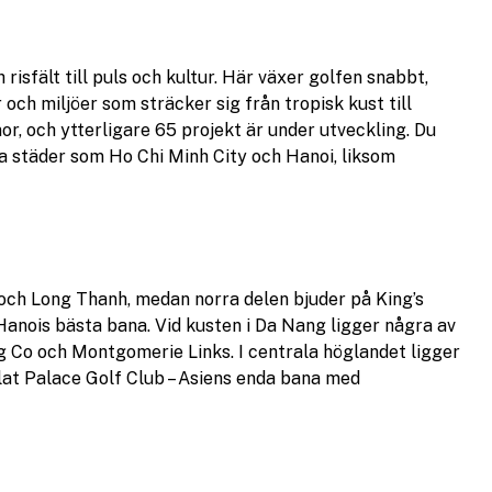
h risfält till puls och kultur. Här växer golfen snabbt,
och miljöer som sträcker sig från tropisk kust till
r, och ytterligare 65 projekt är under utveckling. Du
ra städer som Ho Chi Minh City och Hanoi, liksom
och Long Thanh, medan norra delen bjuder på King’s
 Hanois bästa bana. Vid kusten i Da Nang ligger några av
 Co och Montgomerie Links. I centrala höglandet ligger
lat Palace Golf Club – Asiens enda bana med