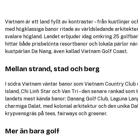
Vietnam är ett land fyllt av kontraster – från kustlinjer oc
med högklassiga banor ritade av världsledande arkitekter 
svalare högland. Landet erbjuder idag omkring 25 golfbano
hittar både prisbelönta resortbanor och lokala pärlor nä
kustpärlan Da Nang, även kallad Vietnam Golf Coast.
Mellan strand, stad och berg
I södra Vietnam väntar banor som Vietnam Country Club 
Island, Chi Linh Star och Van Tri – den senare rankad som
landets mest kända banor: Danang Golf Club, Laguna Lang
charmiga Dalat, med kolonial arkitektur och den unika Da
krypvensgräs på tees, fairways och greener.
Mer än bara golf