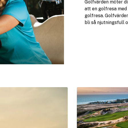
Golfvärden möter di
att en golfresa med 
golfresa. Golfvärden
bli så njutningsfull