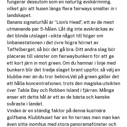
fungerar dessutom som en naturlig avskärmning,
vilket gör att husen längs flera fairways smälter in i
landskapet.
Banans signaturhål är “Lion’s Head”, ett av de mest
utmanande par 5-hålen. Låt dig inte avskräckas av
det blinda utslaget – sikta något till höger om
linbanestationen i det övre högra hörnet av
Taffelberget, så bör det gå bra. Ditt andra slag bör
placeras till vänster om fairwaybunkern för att ge
ett kort järn in mot green. Om du hamnar i linje med
bunkern blir det tredje slaget brant uppför, så välj en
klubba mer än du tror behövs.Väl på green gäller det
att hålla koncentrationen, trots den magiska utsikten
över Table Bay och Robben Island i fjärran. Många
anser att detta hål är ett av de bästa och kanske
svåraste i landet.
Vinden är en ständig faktor på denna kustnära
golfbana. Klubbhuset har en fin terrass men man kan
även sitta inomhus med stora panoramafönster och