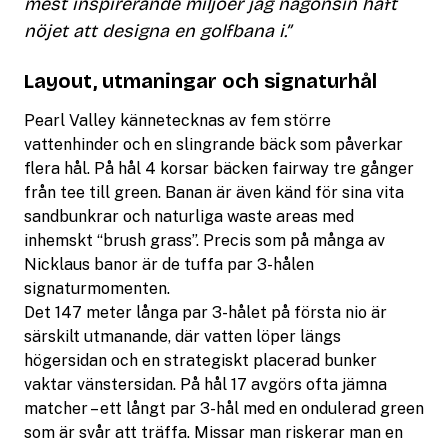
mest inspirerande miljöer jag någonsin haft
nöjet att designa en golfbana i.”
Layout, utmaningar och signaturhål
Pearl Valley kännetecknas av fem större
vattenhinder och en slingrande bäck som påverkar
flera hål. På hål 4 korsar bäcken fairway tre gånger
från tee till green. Banan är även känd för sina vita
sandbunkrar och naturliga waste areas med
inhemskt “brush grass”. Precis som på många av
Nicklaus banor är de tuffa par 3-hålen
signaturmomenten.
Det 147 meter långa par 3-hålet på första nio är
särskilt utmanande, där vatten löper längs
högersidan och en strategiskt placerad bunker
vaktar vänstersidan. På hål 17 avgörs ofta jämna
matcher – ett långt par 3-hål med en ondulerad green
som är svår att träffa. Missar man riskerar man en