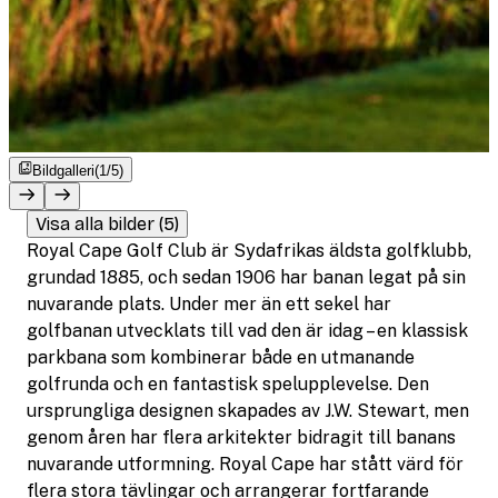
Bildgalleri
(1/5)
Visa alla bilder (5)
Royal Cape Golf Club är Sydafrikas äldsta golfklubb,
grundad 1885, och sedan 1906 har banan legat på sin
nuvarande plats. Under mer än ett sekel har
golfbanan utvecklats till vad den är idag – en klassisk
parkbana som kombinerar både en utmanande
golfrunda och en fantastisk spelupplevelse. Den
ursprungliga designen skapades av J.W. Stewart, men
genom åren har flera arkitekter bidragit till banans
nuvarande utformning. Royal Cape har stått värd för
flera stora tävlingar och arrangerar fortfarande