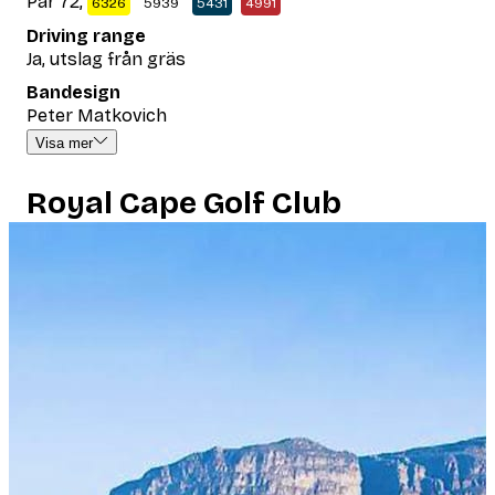
Par 72,
6326
5939
5431
4991
Driving range
Ja, utslag från gräs
Bandesign
Peter Matkovich
Visa mer
Royal Cape Golf Club