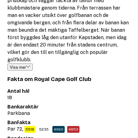
prisskåp och väggar täckta av tavlor med
klubbmästare genom tiderna. Från terrassen har
man en vacker utsikt över golfbanan och de
omgivande bergen, och från flera delar av banan kan
man beundra det mäktiga Taffelberget. När banan
först byggdes låg den utanför Kapstaden, men idag
är den endast 20 minuter från stadens centrum,
vilket gör den till en tillgänglig och populär
golfklubb.
Visa mer
Fakta om Royal Cape Golf Club
Antal hål
18
Bankaraktär
Parkbana
Banfakta
Par 72,
5518
5235
4960
4853