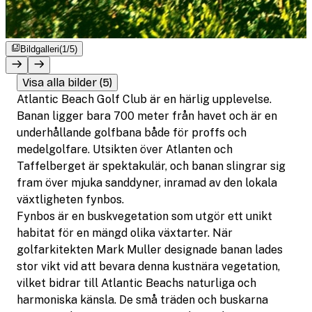
Bildgalleri
(1/5)
Visa alla bilder (5)
Atlantic Beach Golf Club är en härlig upplevelse.
Banan ligger bara 700 meter från havet och är en
underhållande golfbana både för proffs och
medelgolfare. Utsikten över Atlanten och
Taffelberget är spektakulär, och banan slingrar sig
fram över mjuka sanddyner, inramad av den lokala
växtligheten fynbos.
Fynbos är en buskvegetation som utgör ett unikt
habitat för en mängd olika växtarter. När
golfarkitekten Mark Muller designade banan lades
stor vikt vid att bevara denna kustnära vegetation,
vilket bidrar till Atlantic Beachs naturliga och
harmoniska känsla. De små träden och buskarna