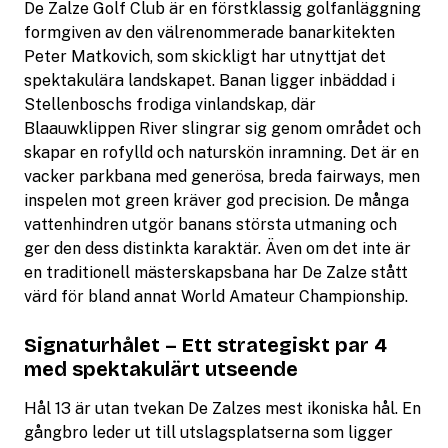
De Zalze Golf Club är en förstklassig golfanläggning
formgiven av den välrenommerade banarkitekten
Peter Matkovich, som skickligt har utnyttjat det
spektakulära landskapet. Banan ligger inbäddad i
Stellenboschs frodiga vinlandskap, där
Blaauwklippen River slingrar sig genom området och
skapar en rofylld och naturskön inramning. Det är en
vacker parkbana med generösa, breda fairways, men
inspelen mot green kräver god precision. De många
vattenhindren utgör banans största utmaning och
ger den dess distinkta karaktär. Även om det inte är
en traditionell mästerskapsbana har De Zalze stått
värd för bland annat World Amateur Championship.
Signaturhålet – Ett strategiskt par 4
med spektakulärt utseende
Hål 13 är utan tvekan De Zalzes mest ikoniska hål. En
gångbro leder ut till utslagsplatserna som ligger