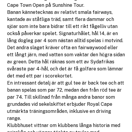
Cape Town Open på Sunshine Tour.
Banan kännetecknas av relativt smala fairways,
kantade av ståtliga träd, samt flera dammar och
sjöar som inte bara bidrar till ett rikt fågelliv utan
också påverkar spelet. Signaturhålet, hål 14, är en
lång dogleg par 4 som nästan alltid spelas i motvind.
Det andra slaget kräver ofta en fairwaywood eller
ett långt järn, med vatten som vaktar den högra sidan
av green. Detta hål räknas som ett av Sydafrikas
svåraste par 4-hål, och det är få golfare som lämnar
det med ett par i scorekortet.
En intressant detalj är att gul tee är back tee och att
banan spelas som par 72, medan den från röd tee är
par 74. Till skillnad från många andra banor som
grundades vid sekelskiftet erbjuder Royal Cape
utmärkta träningsområden, inklusive en driving
range.
Klubbhuset vittnar om klubbens långa historia med