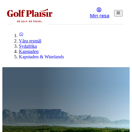
Min resa
Våra resmål
Sydafrika
Kapstaden
Kapstaden & Winelands