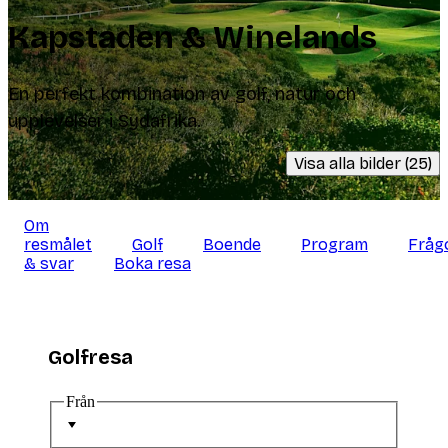
Kapstaden & Winelands
En perfekt kombination av golf, natur och
upplevelser i Sydafrika.
Visa alla bilder (25)
Om
resmålet
Golf
Boende
Program
Fråg
& svar
Boka resa
Golfresa
Från