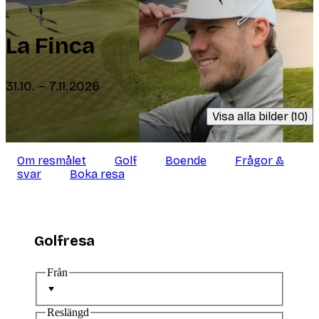
La Finca
31.10. – 7.11.2026
Visa alla bilder (10)
Om resmålet
Golf
Boende
Frågor &
svar
Boka resa
Golfresa
Från
Reslängd