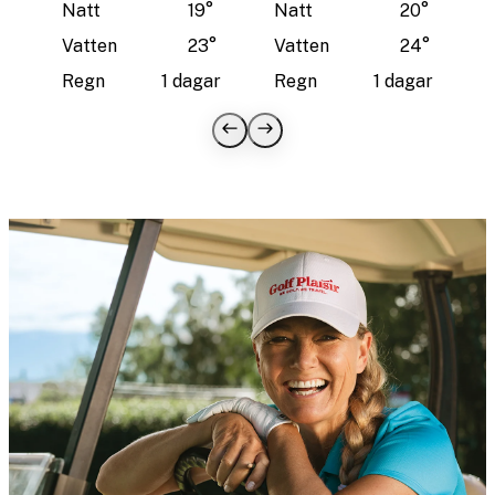
Natt
19
°
Natt
20
°
Vatten
23
°
Vatten
24
°
Regn
1 dagar
Regn
1 dagar