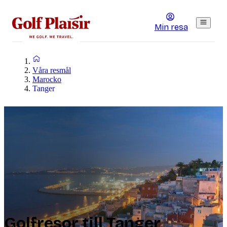
Min resa
Våra resmål
Marocko
Tanger
Golfresor till Tanger