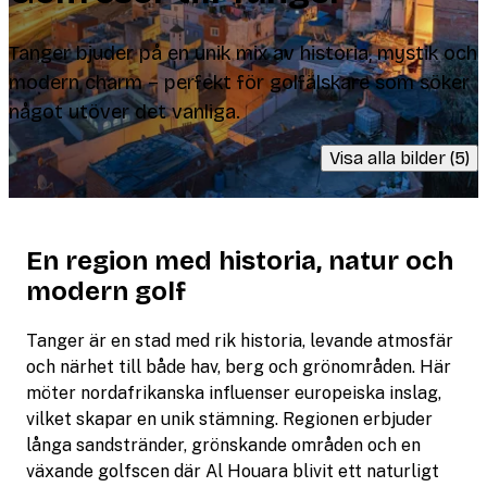
Tanger bjuder på en unik mix av historia, mystik och
modern charm – perfekt för golfälskare som söker
något utöver det vanliga.
Visa alla bilder (5)
En region med historia, natur och
modern golf
Tanger är en stad med rik historia, levande atmosfär
och närhet till både hav, berg och grönområden. Här
möter nordafrikanska influenser europeiska inslag,
vilket skapar en unik stämning. Regionen erbjuder
långa sandstränder, grönskande områden och en
växande golfscen där Al Houara blivit ett naturligt