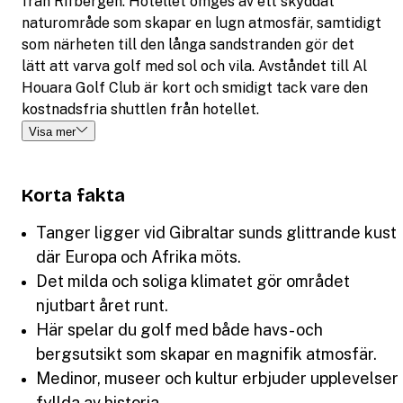
från Rifbergen. Hotellet omges av ett skyddat
naturområde som skapar en lugn atmosfär, samtidigt
som närheten till den långa sandstranden gör det
lätt att varva golf med sol och vila. Avståndet till Al
Houara Golf Club är kort och smidigt tack vare den
kostnadsfria shuttlen från hotellet.
Visa mer
Korta fakta
Tanger ligger vid Gibraltar sunds glittrande kust
där Europa och Afrika möts.
Det milda och soliga klimatet gör området
njutbart året runt.
Här spelar du golf med både havs- och
bergsutsikt som skapar en magnifik atmosfär.
Medinor, museer och kultur erbjuder upplevelser
fyllda av historia.