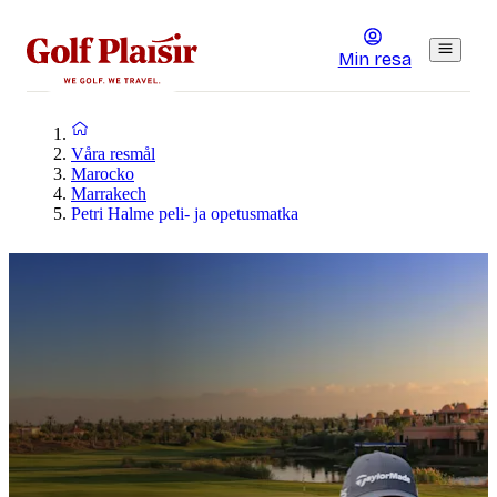
Min resa
Våra resmål
Marocko
Marrakech
Petri Halme peli- ja opetusmatka