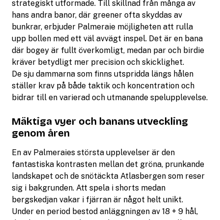
strategiskt utformade. Till skillnad från många av
hans andra banor, där greener ofta skyddas av
bunkrar, erbjuder Palmeraie möjligheten att rulla
upp bollen med ett väl avvägt inspel. Det är en bana
där bogey är fullt överkomligt, medan par och birdie
kräver betydligt mer precision och skicklighet.
De sju dammarna som finns utspridda längs hålen
ställer krav på både taktik och koncentration och
bidrar till en varierad och utmanande spelupplevelse.
Mäktiga vyer och banans utveckling
genom åren
En av Palmeraies största upplevelser är den
fantastiska kontrasten mellan det gröna, prunkande
landskapet och de snötäckta Atlasbergen som reser
sig i bakgrunden. Att spela i shorts medan
bergskedjan vakar i fjärran är något helt unikt.
Under en period bestod anläggningen av 18 + 9 hål,