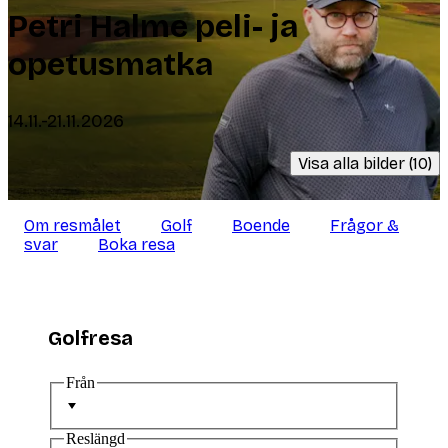
Petri Halme peli- ja
opetusmatka
14.11.-21.11.2026
Visa alla bilder (10)
Om resmålet
Golf
Boende
Frågor &
svar
Boka resa
Golfresa
Från
Reslängd