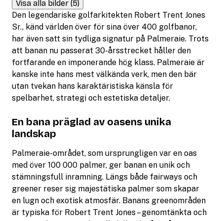
Visa alla bilder (5)
Den legendariske golfarkitekten Robert Trent Jones
Sr., känd världen över för sina över 400 golfbanor,
har även satt sin tydliga signatur på Palmeraie. Trots
att banan nu passerat 30-årsstrecket håller den
fortfarande en imponerande hög klass. Palmeraie är
kanske inte hans mest välkända verk, men den bär
utan tvekan hans karaktäristiska känsla för
spelbarhet, strategi och estetiska detaljer.
En bana präglad av oasens unika
landskap
Palmeraie-området, som ursprungligen var en oas
med över 100 000 palmer, ger banan en unik och
stämningsfull inramning. Längs både fairways och
greener reser sig majestätiska palmer som skapar
en lugn och exotisk atmosfär. Banans greenområden
är typiska för Robert Trent Jones – genomtänkta och