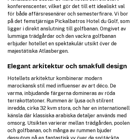
konferenscenter, vilket gör det till ett idealiskt val
för både affärsresenärer och semesterfirare. Vi bor
på det femstjärniga Pickalbatros Hotel du Golf, som
ligger i direkt anslutning till golfbanan. Omgivet av
lummiga trädgårdar och den vackra golfbanan
erbjuder hotellet en spektakulär utsikt över de
majestätiska Atlasbergen.
Elegant arkitektur och smakfull design
Hotellets arkitektur kombinerar modern
marockansk stil med influenser av art déco. De
varma, inbjudande färgerna domineras av röda
terrakottatoner. Rummen är ljusa och stilrent
inredda, cirka 32 kvm stora, och har en internationell
känsla där klassiska arabiska detaljer används med
omsorg. Utsikten varierar mellan trädgården, poolen
och golfbanan, och många av rummen bjuder
dessutom på en fantastisk vy över de snötäckta