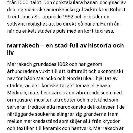
från 1000-talet. Den spektakulära banan, designad av
den legendariske amerikanske golfarkitekten Robert
Trent Jones Sr., öppnade 1992 och erbjuder en
sällsynt möjlighet att bo direkt på banan. Härifrån
når du enkelt stadens puls med en kort taxiresa.
Marrakech – en stad full av historia och
liv
Marrakech grundades 1062 och har genom
århundradena vuxit till ett kulturellt och ekonomiskt
nav för både Marocko och Nordafrika. I hjärtat av
staden, vid det ikoniska torget Jemaa el-Fnaa i
Medinan, möts besökare av en vibrerande scen med
ormtjusare, musiker, akrobater och matstånd som
serverar traditionella marockanska delikatesser. I de
närliggande soukerna slingrar sig gränderna fram
mellan marknadsstånd som säljer allt från kryddor
och textilier till keramik och hantverk. Marrakech är