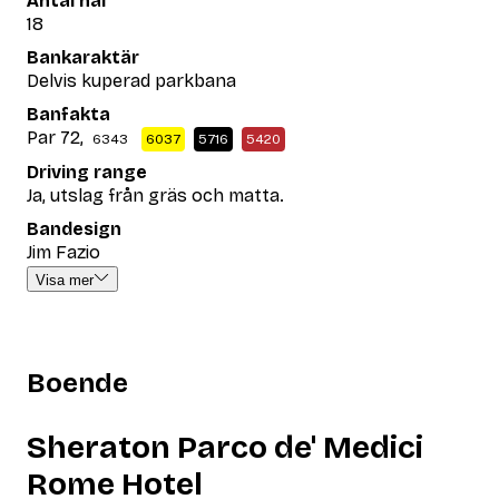
Antal hål
18
Bankaraktär
Delvis kuperad parkbana
Banfakta
Par 72,
6343
6037
5716
5420
Driving range
Ja, utslag från gräs och matta.
Bandesign
Jim Fazio
Visa mer
Boende
Sheraton Parco de' Medici
Rome Hotel