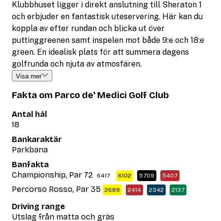
Klubbhuset ligger i direkt anslutning till Sheraton 1
och erbjuder en fantastisk uteservering. Här kan du
koppla av efter rundan och blicka ut över
puttinggreenen samt inspelen mot både 9:e och 18:e
green. En idealisk plats för att summera dagens
golfrunda och njuta av atmosfären.
Visa mer
Fakta om Parco de' Medici Golf Club
Antal hål
18
Bankaraktär
Parkbana
Banfakta
Championship, Par 72
6417
6102
5709
5407
Percorso Rosso, Par 35
2689
2414
2342
2137
Driving range
Utslag från matta och gräs