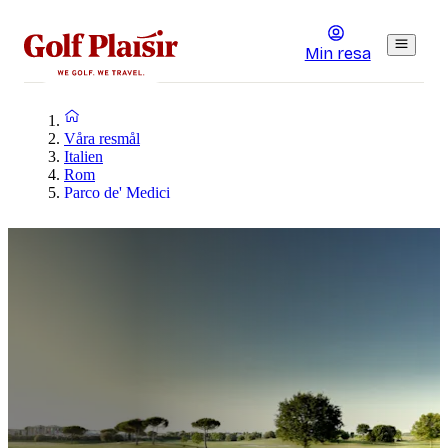
Min resa
Våra resmål
Italien
Rom
Parco de' Medici