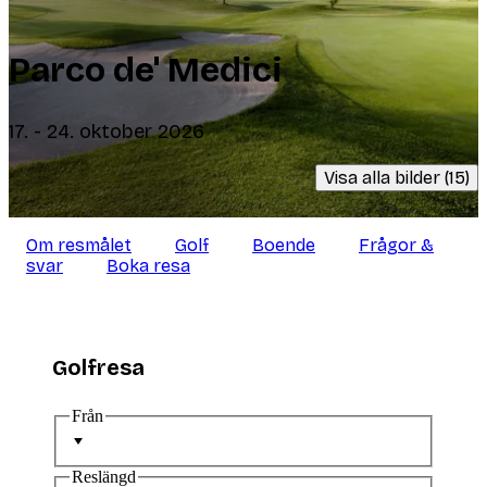
Parco de' Medici
17. - 24. oktober 2026
Visa alla bilder (15)
Om resmålet
Golf
Boende
Frågor &
svar
Boka resa
Golfresa
Från
Reslängd