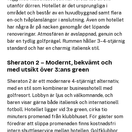
utanför dörren. Hotellet är det ursprungliga i
området och består av en huvudbyggnad samt flera
en- och tvåplanslängor i anslutning. Även om hotellet
har några år på nacken genomgår det löpande
renoveringar. Atmosfären är avslappnad, genuin och
bär en tydlig golfprägel. Rummen håller 3–4-stjärnig
standard och har en charmig italiensk stil.
Sheraton 2 – Modernt, bekvämt och
med utsikt över 3:ans green
Sheraton 2 är ett modernare 4-stjärnigt alternativ,
med en stil som kombinerar businesshotell med
golfresort. Lobbyn är ljus och välkomnande, och
baren visar gärna både italiensk och internationell
fotboll. Hotellet ligger vid 3:e green, cirka tio
minuters promenad från klubbhuset. För gäster som
föredrar att slippa promenaden finns kostnadsfri
intern shuttleservice mellan hotellen. Golfklubbor