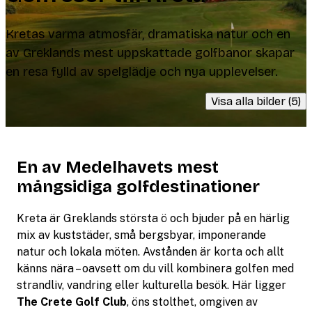
Kretas varma atmosfär, dramatiska natur och en
av Greklands mest uppskattade golfbanor skapar
en resa fylld av spelglädje och nya upplevelser.
Visa alla bilder (5)
En av Medelhavets mest
mångsidiga golfdestinationer
Kreta är Greklands största ö och bjuder på en härlig
mix av kuststäder, små bergsbyar, imponerande
natur och lokala möten. Avstånden är korta och allt
känns nära – oavsett om du vill kombinera golfen med
strandliv, vandring eller kulturella besök. Här ligger
The Crete Golf Club
, öns stolthet, omgiven av