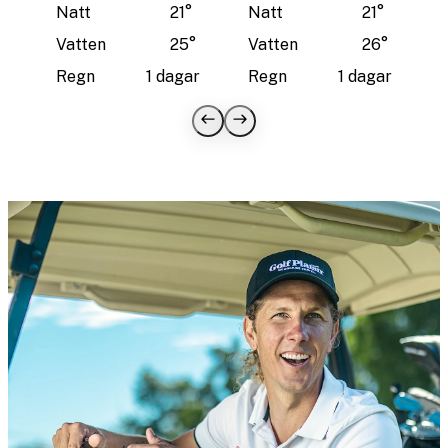
Natt
21
°
Natt
21
°
Vatten
25
°
Vatten
26
°
Regn
1 dagar
Regn
1 dagar