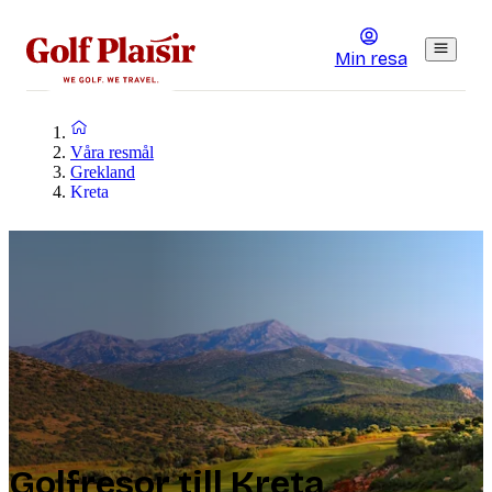
Min resa
Våra resmål
Grekland
Kreta
Golfresor till Kreta