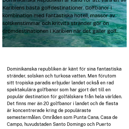
Dominikanska Republiken är känd för att vara en av
Karibiens bästa golfdestinationer. Golfbanor i
kombination med fantastiska hotell, massor av
solskenstimmar och kritvita stränder gör ön
drömdestinationen i Karibien när det gäller golf.
0
Dominikanska republiken är känt för sina fantastiska
stränder, solsken och turkosa vatten. Men förutom
sitt tropiska paradis erbjuder landet också en rad
spektakulära golfbanor som har gjort det till en
populär destination för golfälskare från hela världen.
Det finns mer än 20 golfbanor i landet och de flesta
är koncentrerade kring de populäraste
semestermålen. Områden som Punta Cana, Casa de
Campo, huvudstaden Santo Domingo och Puerto