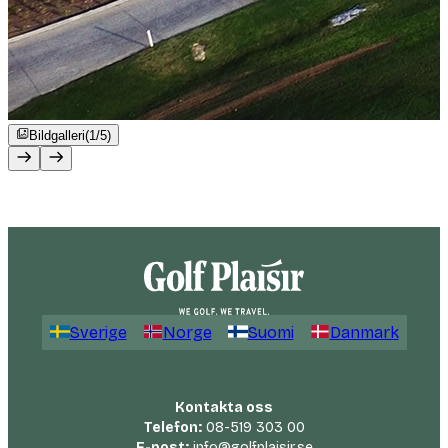
Bildgalleri
(1/5)
Sverige
Norge
Suomi
Danmark
Kontakta oss
Telefon:
08-519 303 00
E-post:
info@golfplaisir.se