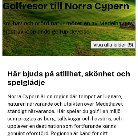
Golfresor till Norra Cypern
Sol, hav och orörd natur möter en av Medelhavets
mest avkopplande golfupplevelser.
Visa alla bilder (5)
Här bjuds på stillhet, skönhet och
spelglädje
Norra Cypern är en region där tempot är lugnare,
naturen närvarande och utsikten över Medelhavet
ständigt närvarande. Här spelar du golf i en miljö
som präglas av berg, tallskogar och havsbris, och
upplever en destination som fortfarande känns
genuint oförstörd. Regionen är känd för sitt