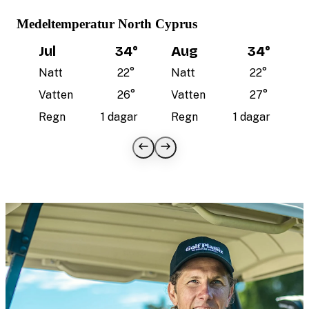
Medeltemperatur North Cyprus
Jul
34
°
Aug
34
°
Natt
22
°
Natt
22
°
Vatten
26
°
Vatten
27
°
Regn
1 dagar
Regn
1 dagar