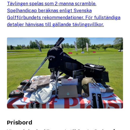
Tävlingen spelas som 2-manna scramble.
Spelhandicap beräknas enligt Svenska
Golfförbundets rekommendationer. För fullständiga
detaljer hänvisas till gällande tävlingsvillkor.
Prisbord