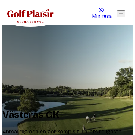
Min resa
Västerås GK
Anmäl dig och en golfkompis till årets roligaste