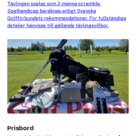
Tävlingen spelas som 2-manna scramble.
Spelhandicap beräknas enligt Svenska
Golfförbundets rekommendationer. För fullständiga
detaljer hänvisas till gällande tävlingsvillkor.
Prisbord