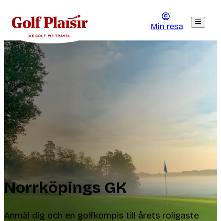
Min resa
Norrköpings GK
Anmäl dig och en golfkompis till årets roligaste