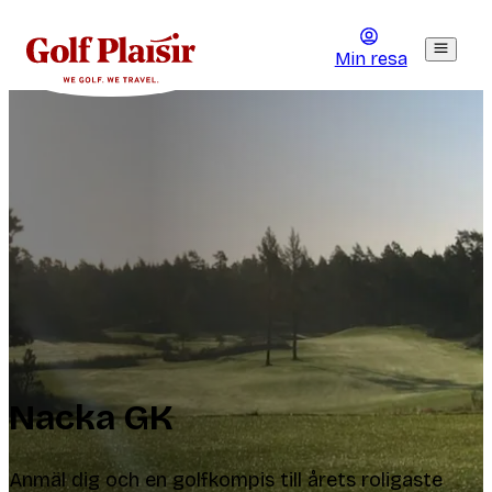
Min resa
Nacka GK
Anmäl dig och en golfkompis till årets roligaste