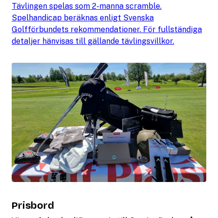
Tävlingen spelas som 2-manna scramble.
Spelhandicap beräknas enligt Svenska
Golfförbundets rekommendationer. För fullständiga
detaljer hänvisas till gällande tävlingsvillkor.
Prisbord