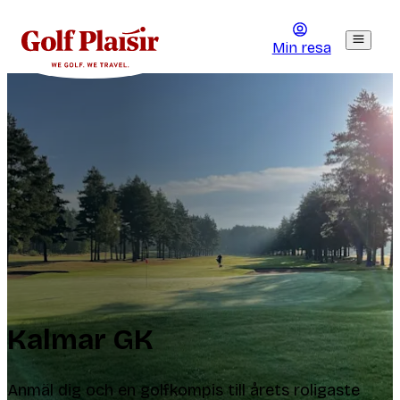
Min resa
Kalmar GK
Anmäl dig och en golfkompis till årets roligaste