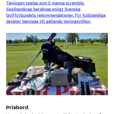
Tävlingen spelas som 2-manna scramble.
Spelhandicap beräknas enligt Svenska
Golfförbundets rekommendationer. För fullständiga
detaljer hänvisas till gällande tävlingsvillkor.
Prisbord