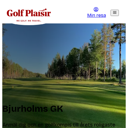
Min resa
Bjurholms GK
Anmäl dig och en golfkompis till årets roligaste