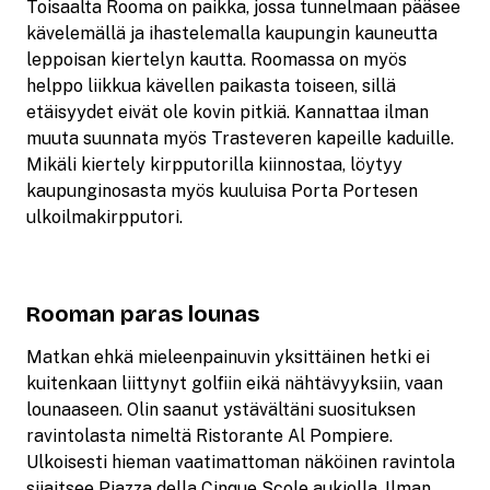
Toisaalta Rooma on paikka, jossa tunnelmaan pääsee
kävelemällä ja ihastelemalla kaupungin kauneutta
leppoisan kiertelyn kautta. Roomassa on myös
helppo liikkua kävellen paikasta toiseen, sillä
etäisyydet eivät ole kovin pitkiä. Kannattaa ilman
muuta suunnata myös Trasteveren kapeille kaduille.
Mikäli kiertely kirpputorilla kiinnostaa, löytyy
kaupunginosasta myös kuuluisa Porta Portesen
ulkoilmakirpputori.
Rooman paras lounas
Matkan ehkä mieleenpainuvin yksittäinen hetki ei
kuitenkaan liittynyt golfiin eikä nähtävyyksiin, vaan
lounaaseen. Olin saanut ystävältäni suosituksen
ravintolasta nimeltä Ristorante Al Pompiere.
Ulkoisesti hieman vaatimattoman näköinen ravintola
sijaitsee Piazza della Cinque Scole aukiolla. Ilman