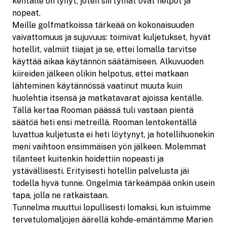
kentälle on lyhyt, joten siirtymät ovat helpot ja
nopeat.
Meille golfmatkoissa tärkeää on kokonaisuuden
vaivattomuus ja sujuvuus: toimivat kuljetukset, hyvät
hotellit, valmiit tiiajat ja se, ettei lomalla tarvitse
käyttää aikaa käytännön säätämiseen. Alkuvuoden
kiireiden jälkeen olikin helpotus, ettei matkaan
lähteminen käytännössä vaatinut muuta kuin
huolehtia itsensä ja matkatavarat ajoissa kentälle.
Tällä kertaa Rooman päässä tuli vastaan pientä
säätöä heti ensi metreillä. Rooman lentokentällä
luvattua kuljetusta ei heti löytynyt, ja hotellihuonekin
meni vaihtoon ensimmäisen yön jälkeen. Molemmat
tilanteet kuitenkin hoidettiin nopeasti ja
ystävällisesti. Erityisesti hotellin palvelusta jäi
todella hyvä tunne. Ongelmia tärkeämpää onkin usein
tapa, jolla ne ratkaistaan.
Tunnelma muuttui lopullisesti lomaksi, kun istuimme
tervetulomaljojen äärellä kohde-emäntämme Marien