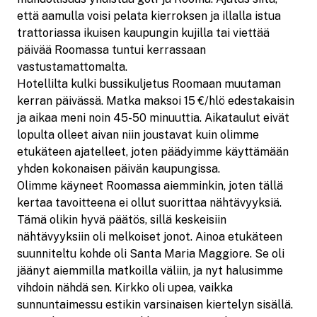
että aamulla voisi pelata kierroksen ja illalla istua
trattoriassa ikuisen kaupungin kujilla tai viettää
päivää Roomassa tuntui kerrassaan
vastustamattomalta.
Hotellilta kulki bussikuljetus Roomaan muutaman
kerran päivässä. Matka maksoi 15 €/hlö edestakaisin
ja aikaa meni noin 45-50 minuuttia. Aikataulut eivät
lopulta olleet aivan niin joustavat kuin olimme
etukäteen ajatelleet, joten päädyimme käyttämään
yhden kokonaisen päivän kaupungissa.
Olimme käyneet Roomassa aiemminkin, joten tällä
kertaa tavoitteena ei ollut suorittaa nähtävyyksiä.
Tämä olikin hyvä päätös, sillä keskeisiin
nähtävyyksiin oli melkoiset jonot. Ainoa etukäteen
suunniteltu kohde oli Santa Maria Maggiore. Se oli
jäänyt aiemmilla matkoilla väliin, ja nyt halusimme
vihdoin nähdä sen. Kirkko oli upea, vaikka
sunnuntaimessu estikin varsinaisen kiertelyn sisällä.