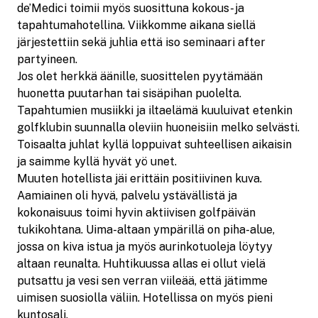
de’Medici toimii myös suosittuna kokous- ja
tapahtumahotellina. Viikkomme aikana siellä
järjestettiin sekä juhlia että iso seminaari after
partyineen.
Jos olet herkkä äänille, suosittelen pyytämään
huonetta puutarhan tai sisäpihan puolelta.
Tapahtumien musiikki ja iltaelämä kuuluivat etenkin
golfklubin suunnalla oleviin huoneisiin melko selvästi.
Toisaalta juhlat kyllä loppuivat suhteellisen aikaisin
ja saimme kyllä hyvät yö unet.
Muuten hotellista jäi erittäin positiivinen kuva.
Aamiainen oli hyvä, palvelu ystävällistä ja
kokonaisuus toimi hyvin aktiivisen golfpäivän
tukikohtana. Uima-altaan ympärillä on piha-alue,
jossa on kiva istua ja myös aurinkotuoleja löytyy
altaan reunalta. Huhtikuussa allas ei ollut vielä
putsattu ja vesi sen verran viileää, että jätimme
uimisen suosiolla väliin. Hotellissa on myös pieni
kuntosali.