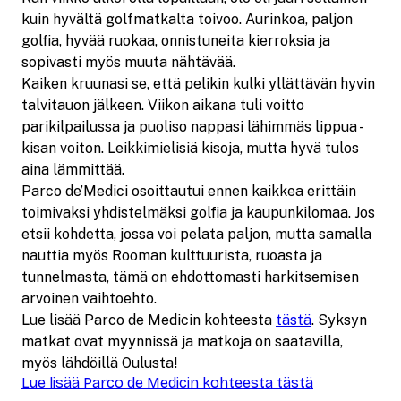
kuin hyvältä golfmatkalta toivoo. Aurinkoa, paljon
golfia, hyvää ruokaa, onnistuneita kierroksia ja
sopivasti myös muuta nähtävää.
Kaiken kruunasi se, että pelikin kulki yllättävän hyvin
talvitauon jälkeen. Viikon aikana tuli voitto
parikilpailussa ja puoliso nappasi lähimmäs lippua -
kisan voiton. Leikkimielisiä kisoja, mutta hyvä tulos
aina lämmittää.
Parco de’Medici osoittautui ennen kaikkea erittäin
toimivaksi yhdistelmäksi golfia ja kaupunkilomaa. Jos
etsii kohdetta, jossa voi pelata paljon, mutta samalla
nauttia myös Rooman kulttuurista, ruoasta ja
tunnelmasta, tämä on ehdottomasti harkitsemisen
arvoinen vaihtoehto.
Lue lisää Parco de Medicin kohteesta
tästä
. Syksyn
matkat ovat myynnissä ja matkoja on saatavilla,
myös lähdöillä Oulusta!
Lue lisää Parco de Medicin kohteesta tästä