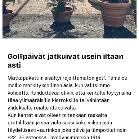
Golfpäivät jatkuivat usein iltaan
asti
Matkapakettiin sisältyi rajoittamaton golf. Tämä oli
meille merkityksellinen asia, kun valitsimme
kohdetta. Ilahduttavaa olikin, että kentälle löytyi aina
tilaa ylimääräisille kierroksille tai vähintään
yhdeksälle reiälle iltapäivällä.
Kun kentät eivät olleet mitenkään raskaita
profiililtaan ja sää vielä suosi koko viikon ajan
täydellisesti – aurinkoa joka päivä ja lämpötilat noin
+22–26 asteessa – hyödynsimmekin tätä