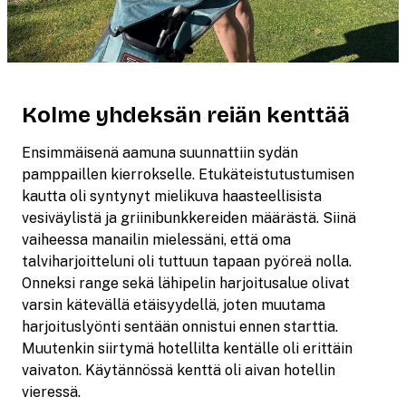
Kolme yhdeksän reiän kenttää
Ensimmäisenä aamuna suunnattiin sydän
pamppaillen kierrokselle. Etukäteistutustumisen
kautta oli syntynyt mielikuva haasteellisista
vesiväylistä ja griinibunkkereiden määrästä. Siinä
vaiheessa manailin mielessäni, että oma
talviharjoitteluni oli tuttuun tapaan pyöreä nolla.
Onneksi range sekä lähipelin harjoitusalue olivat
varsin kätevällä etäisyydellä, joten muutama
harjoituslyönti sentään onnistui ennen starttia.
Muutenkin siirtymä hotellilta kentälle oli erittäin
vaivaton. Käytännössä kenttä oli aivan hotellin
vieressä.