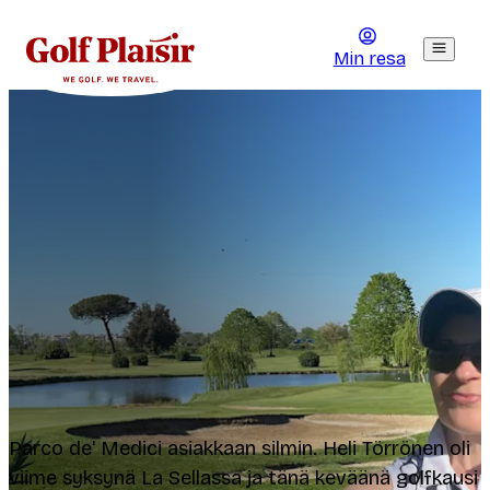
Min resa
Parco de' Medici asiakkaan silmin. Heli Törrönen oli
viime syksynä La Sellassa ja tänä keväänä golfkausi