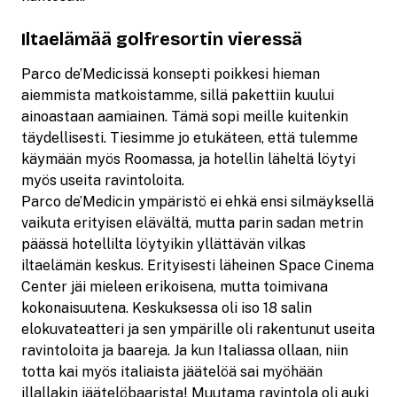
Iltaelämää golfresortin vieressä
Parco de’Medicissä konsepti poikkesi hieman
aiemmista matkoistamme, sillä pakettiin kuului
ainoastaan aamiainen. Tämä sopi meille kuitenkin
täydellisesti. Tiesimme jo etukäteen, että tulemme
käymään myös Roomassa, ja hotellin läheltä löytyi
myös useita ravintoloita.
Parco de’Medicin ympäristö ei ehkä ensi silmäyksellä
vaikuta erityisen elävältä, mutta parin sadan metrin
päässä hotellilta löytyikin yllättävän vilkas
iltaelämän keskus. Erityisesti läheinen Space Cinema
Center jäi mieleen erikoisena, mutta toimivana
kokonaisuutena. Keskuksessa oli iso 18 salin
elokuvateatteri ja sen ympärille oli rakentunut useita
ravintoloita ja baareja. Ja kun Italiassa ollaan, niin
totta kai myös italiaista jäätelöä sai myöhään
illallakin jäätelöbaarista! Muutama ravintola oli auki