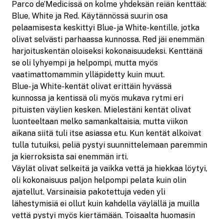
Parco de’Medicissä on kolme yhdeksän reiän kenttää:
Blue, White ja Red. Käytännössä suurin osa
pelaamisesta keskittyi Blue- ja White-kentille, jotka
olivat selvästi parhaassa kunnossa. Red jäi enemmän
harjoituskentän oloiseksi kokonaisuudeksi. Kenttänä
se oli lyhyempi ja helpompi, mutta myös
vaatimattomammin ylläpidetty kuin muut.
Blue- ja White-kentät olivat erittäin hyvässä
kunnossa ja kentissä oli myös mukava rytmi eri
pituisten väylien kesken. Mielestäni kentät olivat
luonteeltaan melko samankaltaisia, mutta viikon
aikana siitä tuli itse asiassa etu. Kun kentät alkoivat
tulla tutuiksi, peliä pystyi suunnittelemaan paremmin
ja kierroksista sai enemmän irti.
Väylät olivat selkeitä ja vaikka vettä ja hiekkaa löytyi,
oli kokonaisuus paljon helpompi pelata kuin olin
ajatellut. Varsinaisia pakotettuja veden yli
lähestymisiä ei ollut kuin kahdella väylällä ja muilla
vettä pystyi myös kiertämään. Toisaalta huomasin