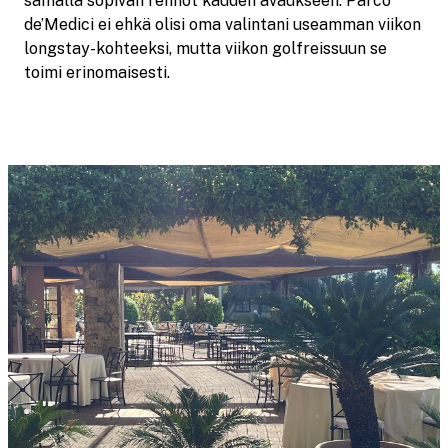
samalla sopivan rennot kauden avaukseen. Parco
de’Medici ei ehkä olisi oma valintani useamman viikon
longstay-kohteeksi, mutta viikon golfreissuun se
toimi erinomaisesti.