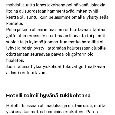
mahdollisuutta lähes jokaisena pelipäivänä. Joinakin
iltoina oli suorastaan hämmentävää, miten tyhjä
kenttä oli. Tuntui kuin pelaisimme omalla, yksityisellä
kentällä.
Pelin jälkeen oli äärimmäisen rentouttavaa istahtaa
golfclubin terassille nauttimaan lounasta tai pientä
suolaista ja kylmää juomaa. Kun matka hotellille oli
lyhyt ja bägin pystyi jättämään halutessaan clubille
odottamaan seuraavaa päivää, oli golfarin olo
huoleton.
Juuri tällaiset yksityiskohdat tekevät golfmatkasta
aidosti rentouttavan.
Hotelli toimii hyvänä tukikohtana
Hotelli itsessään oli laadukas ja erittäin siisti, mutta
yksi asia kannattaa huomioida etukäteen. Parco