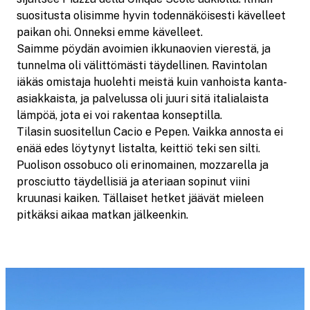
suositusta olisimme hyvin todennäköisesti kävelleet
paikan ohi. Onneksi emme kävelleet.
Saimme pöydän avoimien ikkunaovien vierestä, ja
tunnelma oli välittömästi täydellinen. Ravintolan
iäkäs omistaja huolehti meistä kuin vanhoista kanta-
asiakkaista, ja palvelussa oli juuri sitä italialaista
lämpöä, jota ei voi rakentaa konseptilla.
Tilasin suositellun Cacio e Pepen. Vaikka annosta ei
enää edes löytynyt listalta, keittiö teki sen silti.
Puolison ossobuco oli erinomainen, mozzarella ja
prosciutto täydellisiä ja ateriaan sopinut viini
kruunasi kaiken. Tällaiset hetket jäävät mieleen
pitkäksi aikaa matkan jälkeenkin.