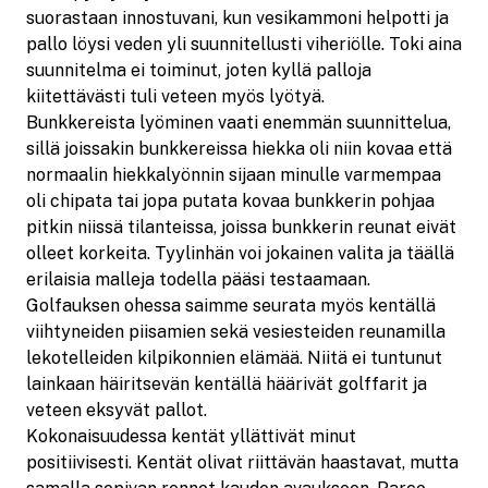
suorastaan innostuvani, kun vesikammoni helpotti ja
pallo löysi veden yli suunnitellusti viheriölle. Toki aina
suunnitelma ei toiminut, joten kyllä palloja
kiitettävästi tuli veteen myös lyötyä.
Bunkkereista lyöminen vaati enemmän suunnittelua,
sillä joissakin bunkkereissa hiekka oli niin kovaa että
normaalin hiekkalyönnin sijaan minulle varmempaa
oli chipata tai jopa putata kovaa bunkkerin pohjaa
pitkin niissä tilanteissa, joissa bunkkerin reunat eivät
olleet korkeita. Tyylinhän voi jokainen valita ja täällä
erilaisia malleja todella pääsi testaamaan.
Golfauksen ohessa saimme seurata myös kentällä
viihtyneiden piisamien sekä vesiesteiden reunamilla
lekotelleiden kilpikonnien elämää. Niitä ei tuntunut
lainkaan häiritsevän kentällä häärivät golffarit ja
veteen eksyvät pallot.
Kokonaisuudessa kentät yllättivät minut
positiivisesti. Kentät olivat riittävän haastavat, mutta