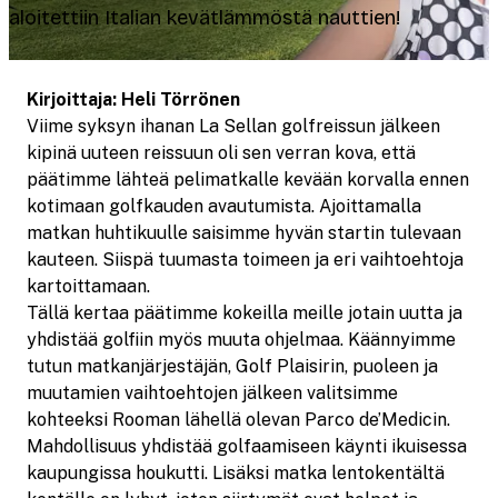
aloitettiin Italian kevätlämmöstä nauttien!
Kirjoittaja: Heli Törrönen
Viime syksyn ihanan La Sellan golfreissun jälkeen
kipinä uuteen reissuun oli sen verran kova, että
päätimme lähteä pelimatkalle kevään korvalla ennen
kotimaan golfkauden avautumista. Ajoittamalla
matkan huhtikuulle saisimme hyvän startin tulevaan
kauteen. Siispä tuumasta toimeen ja eri vaihtoehtoja
kartoittamaan.
Tällä kertaa päätimme kokeilla meille jotain uutta ja
yhdistää golfiin myös muuta ohjelmaa. Käännyimme
tutun matkanjärjestäjän, Golf Plaisirin, puoleen ja
muutamien vaihtoehtojen jälkeen valitsimme
kohteeksi Rooman lähellä olevan Parco de’Medicin.
Mahdollisuus yhdistää golfaamiseen käynti ikuisessa
kaupungissa houkutti. Lisäksi matka lentokentältä