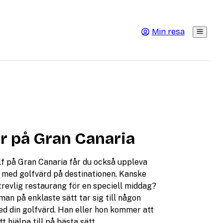
Min resa
r på Gran Canaria
lf på Gran Canaria får du också uppleva
e med golfvärd på destinationen. Kanske
n trevlig restaurang för en speciell middag?
 man på enklaste sätt tar sig till någon
d din golfvärd. Han eller hon kommer att
tt hjälpa till på bästa sätt.