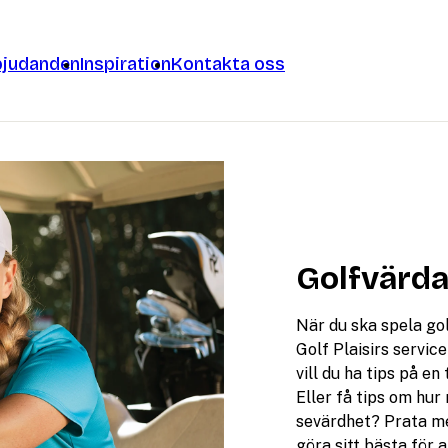
bjudanden
Inspiration
Kontakta oss
Golfvärda
När du ska spela go
Golf Plaisirs servic
vill du ha tips på e
Eller få tips om hur
sevärdhet? Prata me
göra sitt bästa för a