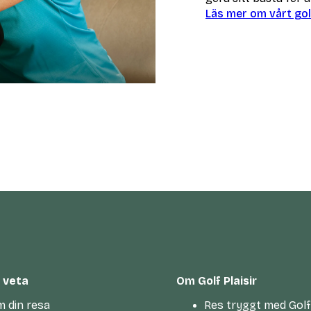
Läs mer om vårt go
t veta
Om Golf Plaisir
m din resa
Res tryggt med Golf 