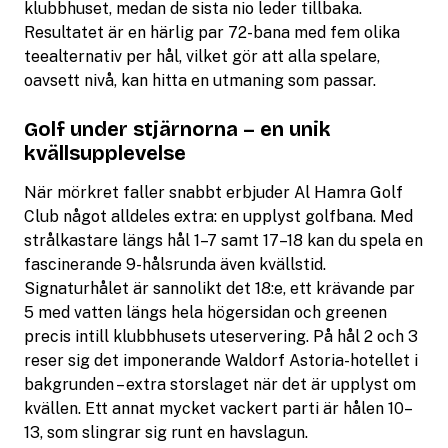
klubbhuset, medan de sista nio leder tillbaka.
Resultatet är en härlig par 72-bana med fem olika
teealternativ per hål, vilket gör att alla spelare,
oavsett nivå, kan hitta en utmaning som passar.
Golf under stjärnorna – en unik
kvällsupplevelse
När mörkret faller snabbt erbjuder Al Hamra Golf
Club något alldeles extra: en upplyst golfbana. Med
strålkastare längs hål 1–7 samt 17–18 kan du spela en
fascinerande 9-hålsrunda även kvällstid.
Signaturhålet är sannolikt det 18:e, ett krävande par
5 med vatten längs hela högersidan och greenen
precis intill klubbhusets uteservering. På hål 2 och 3
reser sig det imponerande Waldorf Astoria-hotellet i
bakgrunden – extra storslaget när det är upplyst om
kvällen. Ett annat mycket vackert parti är hålen 10–
13, som slingrar sig runt en havslagun.