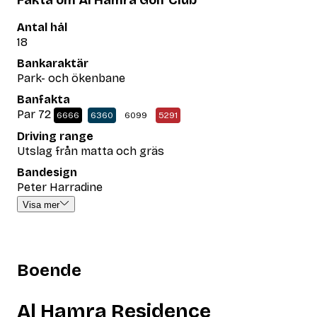
Fakta om Al Hamra Golf Club
Antal hål
18
Bankaraktär
Park- och ökenbane
Banfakta
Par 72
6666
6360
6099
5291
Driving range
Utslag från matta och gräs
Bandesign
Peter Harradine
Visa mer
Boende
Al Hamra Residence