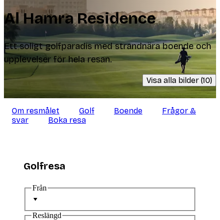
Al Hamra Residence
Ett soligt golfparadis med strandnära boende och
upplevelser för hela resan.
Visa alla bilder (10)
Om resmålet
Golf
Boende
Frågor &
svar
Boka resa
Golfresa
Från
Reslängd