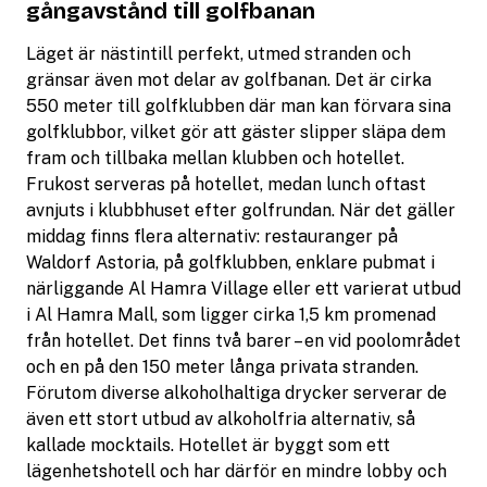
gångavstånd till golfbanan
Läget är nästintill perfekt, utmed stranden och
gränsar även mot delar av golfbanan. Det är cirka
550 meter till golfklubben där man kan förvara sina
golfklubbor, vilket gör att gäster slipper släpa dem
fram och tillbaka mellan klubben och hotellet.
Frukost serveras på hotellet, medan lunch oftast
avnjuts i klubbhuset efter golfrundan. När det gäller
middag finns flera alternativ: restauranger på
Waldorf Astoria, på golfklubben, enklare pubmat i
närliggande Al Hamra Village eller ett varierat utbud
i Al Hamra Mall, som ligger cirka 1,5 km promenad
från hotellet. Det finns två barer – en vid poolområdet
och en på den 150 meter långa privata stranden.
Förutom diverse alkoholhaltiga drycker serverar de
även ett stort utbud av alkoholfria alternativ, så
kallade mocktails. Hotellet är byggt som ett
lägenhetshotell och har därför en mindre lobby och