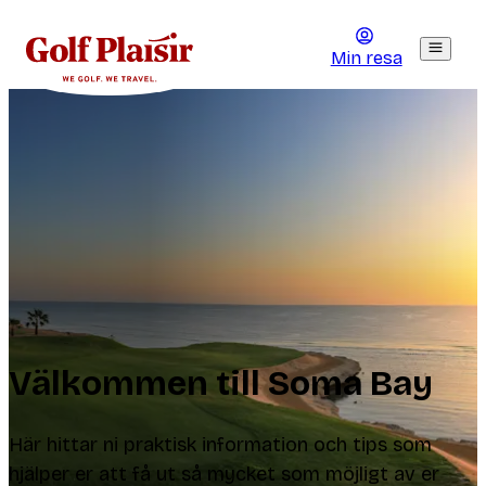
Min resa
Välkommen till Soma Bay
Här hittar ni praktisk information och tips som
hjälper er att få ut så mycket som möjligt av er