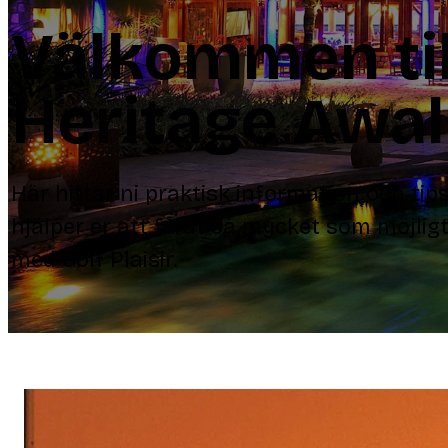
Välkommen til
Heritage Awal
Här hittar ni praktisk information och ti
hjälper er att få ut så mycket som möjligt
med Golf Plaisir.