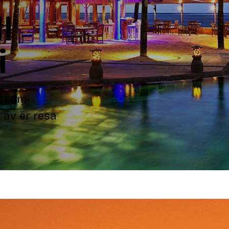
l
i
ps som
 av er resa