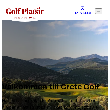
Min resa
Välkommen till Crete Golf
Här hittar ni praktisk information och tips som
hjälper er att få ut så mycket som möjligt av er