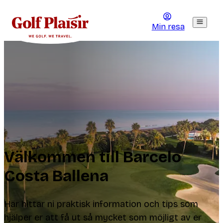
Min resa
Välkommen till Barcelo
Costa Ballena
Här hittar ni praktisk information och tips som
hjälper er att få ut så mycket som möjligt av er