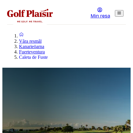
Min resa
Våra resmål
Kanarieöarna
Fuerteventura
Caleta de Fuste