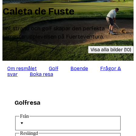
Caleta de Fuste
Sol, strand och golf skapar den perfekta
semesterupplevelsen på Fuerteventura.
Visa alla bilder (10)
Om resmålet
Golf
Boende
Frågor &
svar
Boka resa
Golfresa
Från
Reslängd