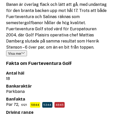
Banan är överlag flack och lätt att gå, med undantag
för den branta backen upp mot hål 17. Trots att både
Fuerteventura och Salinas räknas som
semestergolfbanor håller de hög kvalitet.
Fuerteventura Golf stod värd för Europatouren
2004, där Golf Plaisirs operativa chef Mattias
Damberg slutade på samma resultat som Henrik
Stenson – 6 över par, om än en bit från toppen.
Visa mer
Fakta om Fuerteventura Golf
Antal hål
18
Bankaraktär
Parkbana
Banfakta
Par 72,
6121
5844
5344
4845
Driving range