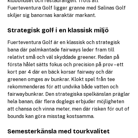
klubbhuset och restaurangen. Trots att
Fuerteventura Golf ligger granne med Salinas Golf
skiljer sig banornas karaktär markant.
Strategisk golf i en klassisk miljö
Fuerteventura Golf är en klassisk och strategisk
bana där palmkantade fairways leder fram till
relativt små och väl skyddade greener. Redan på
första hålet sätts fokus och precision på prov – ett
kort par 4 där en bäck korsar fairway och där
greenen omges av bunkrar. Klokt spel från tee
rekommenderas för att undvika både vatten och
fairwaybunkrar. Den strategiska spelkänslan präglar
hela banan, där flera doglegs erbjuder möjligheten
att chansa och vinna meter, men där risken för out of
bounds kan göra misstag kostsamma.
Semesterkänsla med tourkvalitet